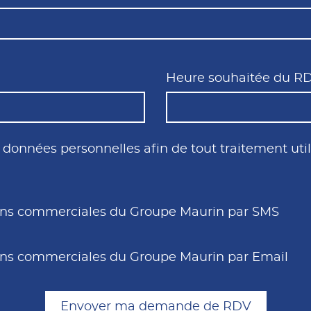
Heure souhaitée du R
8:00
es données personnelles afin de tout traitement u
Ven
Sam
Dim
8:30
31
1
2
9:00
7
8
9
tions commerciales du Groupe Maurin par SMS
14
15
16
9:30
21
22
23
10:00
tions commerciales du Groupe Maurin par Email
28
29
30
10:30
4
5
6
Envoyer ma demande de RDV