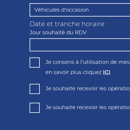
Véhicules d'occasion
Date et tranche horaire :
Jour souhaité du RDV
Août
2026
Je consens à l’utilisation de m
Lun
Mar
Mer
Jeu
27
28
29
30
en savoir plus cliquez
ICI
.
3
4
5
6
Je souhaite recevoir les opéra
10
11
12
13
17
18
19
20
Je souhaite recevoir les opéra
24
25
26
27
31
1
2
3